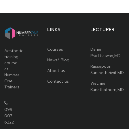
LINKS
LECTURER
Courses
Danai
Aesthetic
Praditsuwan,MD.
training
News/ Blog
course
Rassapoom
at
About us
Sumaetheiwit.MD.
Number
One
Contact us
Wachira
Trainers
Kunathathorn,MD.
099
007
6222